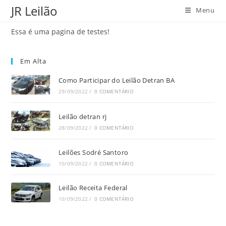
Ir
JR Leilão
Menu
para
o
Essa é uma pagina de testes!
conteúdo
Em Alta
Como Participar do Leilão Detran BA
29/09/2022
/
0 COMENTÁRIO
Leilão detran rj
28/09/2022
/
0 COMENTÁRIO
Leilões Sodré Santoro
10/09/2022
/
0 COMENTÁRIO
Leilão Receita Federal
10/09/2022
/
0 COMENTÁRIO