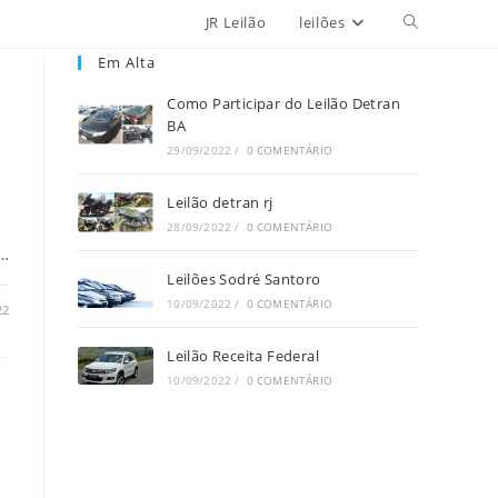
JR Leilão
leilões
Alternar
Em Alta
pesquisa
Como Participar do Leilão Detran
do
BA
29/09/2022
/
0 COMENTÁRIO
site
Leilão detran rj
28/09/2022
/
0 COMENTÁRIO
 …
Leilões Sodré Santoro
10/09/2022
/
0 COMENTÁRIO
22
Leilão Receita Federal
10/09/2022
/
0 COMENTÁRIO