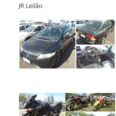
Ir
JR Leilão
para
o
conteúdo