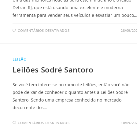
Detran RJ, que está usando uma excelente e moderna
ferramenta para vender seus veículos e esvaziar um pouco
EM
COMENTÁRIOS DESATIVADOS
28/09/20
LEILÃO
DETRAN
RJ
LEILÃO
Leilões Sodré Santoro
Se você tem interesse no ramo de leilões, então você não
pode deixar de conhecer o quanto antes a Leilões Sodré
Santoro. Sendo uma empresa conhecida no mercado
decorrente dos…
EM
COMENTÁRIOS DESATIVADOS
10/09/20
LEILÕES
SODRÉ
SANTORO