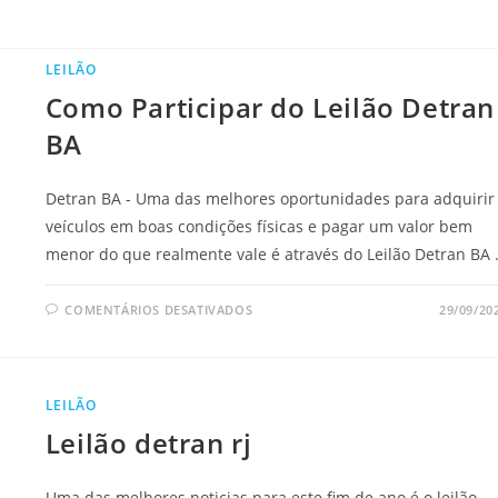
LEILÃO
Como Participar do Leilão Detran
BA
Detran BA - Uma das melhores oportunidades para adquirir
veículos em boas condições físicas e pagar um valor bem
menor do que realmente vale é através do Leilão Detran BA
EM
COMENTÁRIOS DESATIVADOS
29/09/20
COMO
PARTICIPAR
DO
LEILÃO
DETRAN
BA
LEILÃO
Leilão detran rj
Uma das melhores noticias para este fim de ano é o leilão