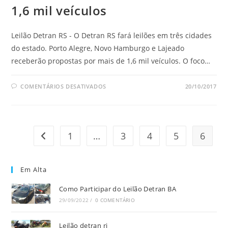
1,6 mil veículos
Leilão Detran RS - O Detran RS fará leilões em três cidades
do estado. Porto Alegre, Novo Hamburgo e Lajeado
receberão propostas por mais de 1,6 mil veículos. O foco…
EM
COMENTÁRIOS DESATIVADOS
20/10/2017
LEILÃO
DETRAN
RS
TERÃO
MAIS
DE
1,6
1
…
3
4
5
6
Ir para a página anterior
MIL
VEÍCULOS
Em Alta
Como Participar do Leilão Detran BA
29/09/2022
/
0 COMENTÁRIO
Leilão detran rj