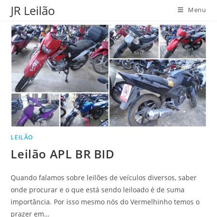
Ir
JR Leilão
Menu
para
o
conteúdo
LEILÃO
Leilão APL BR BID
Quando falamos sobre leilões de veículos diversos, saber
onde procurar e o que está sendo leiloado é de suma
importância. Por isso mesmo nós do Vermelhinho temos o
prazer em…