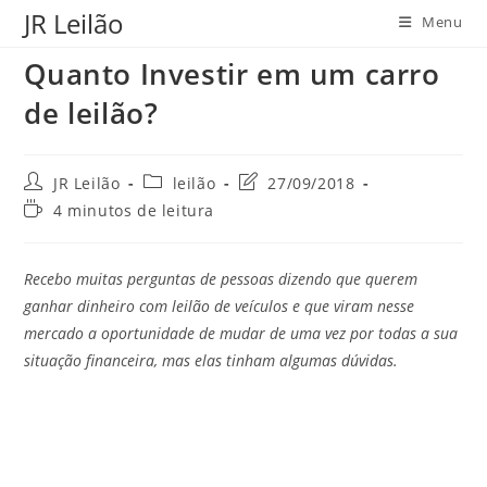
Ir
JR Leilão
Menu
para
Quanto Investir em um carro
o
conteúdo
de leilão?
Autor
Categoria
Última
JR Leilão
leilão
27/09/2018
do
do
modificação
Tempo
4 minutos de leitura
post:
post:
do
de
post:
leitura:
Recebo muitas perguntas de pessoas dizendo que querem
ganhar dinheiro com leilão de veículos e que viram nesse
mercado a oportunidade de mudar de uma vez por todas a sua
situação financeira, mas elas tinham algumas dúvidas.